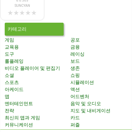
6.0.503
SUNCYAN
★
★
★
★
★
카테고리
게임
공포
교육용
금융
도구
레이싱
롤플레잉
보드
비디오 플레이어 및 편집기
생존
소셜
쇼핑
스포츠
시뮬레이션
아케이드
액션
앱
어드벤처
엔터테인먼트
음악 및 오디오
전략
지도 및 내비게이션
최신의 앱과 게임
카드
커뮤니케이션
퍼즐