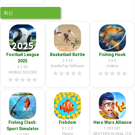
최신
Football League
Basketball Battle
Fishing Hook
2025
2.4.39
2.6.6
DoubleTap Software
mobirix
0.1.55
★
★
★
★
★
★
★
★
★
★
MOBILE SOCCER
★
★
★
★
★
Fishing Clash:
Fishdom
Hero Wars Alliance
Sport Simulator
9.1.2.0
1.253.001
Playrix
NEXTERS GLOBAL LTD
1.0.395