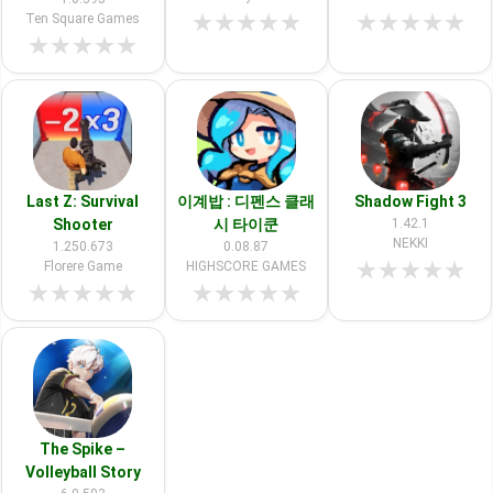
★
★
★
★
★
★
★
★
★
★
Ten Square Games
★
★
★
★
★
Last Z: Survival
이계밥 : 디펜스 클래
Shadow Fight 3
Shooter
시 타이쿤
1.42.1
NEKKI
1.250.673
0.08.87
★
★
★
★
★
Florere Game
HIGHSCORE GAMES
★
★
★
★
★
★
★
★
★
★
The Spike –
Volleyball Story