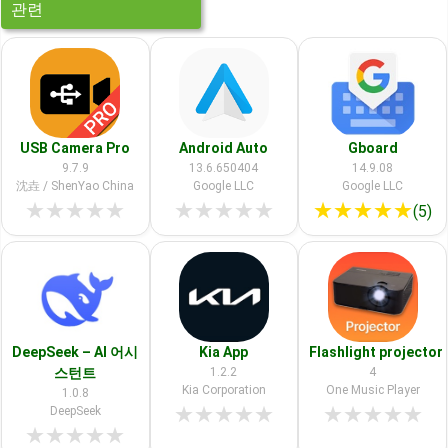
관련
USB Camera Pro
Android Auto
Gboard
9.7.9
13.6.650404
14.9.08
沈垚 / ShenYao China
Google LLC
Google LLC
★
★
★
★
★
★
★
★
★
★
★
★
★
★
★
(5)
DeepSeek – AI 어시
Kia App
Flashlight projector
스턴트
1.2.2
4
Kia Corporation
One Music Player
1.0.8
★
★
★
★
★
★
★
★
★
★
DeepSeek
★
★
★
★
★